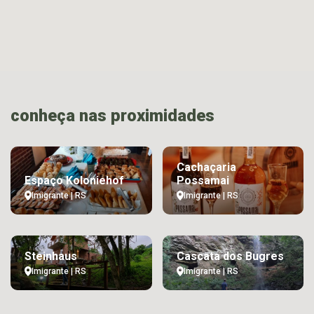
conheça nas proximidades
Cachaçaria
Espaço Koloniehof
Possamai
Imigrante | RS
Imigrante | RS
Steinhaus
Cascata dos Bugres
Imigrante | RS
Imigrante | RS