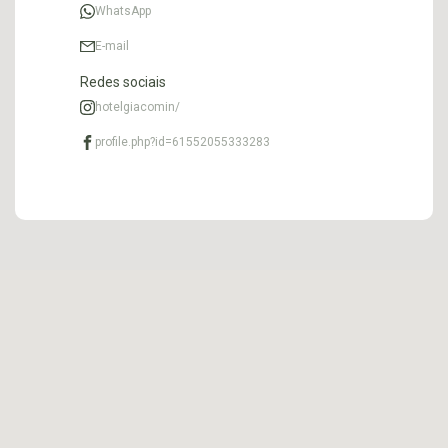
WhatsApp
E-mail
Redes sociais
hotelgiacomin/
profile.php?id=61552055333283