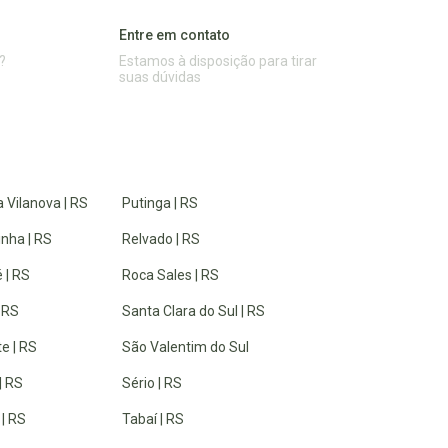
Entre em contato
?
Estamos à disposição para tirar
suas dúvidas
 Vilanova | RS
Putinga | RS
inha | RS
Relvado | RS
 | RS
Roca Sales | RS
| RS
Santa Clara do Sul | RS
e | RS
São Valentim do Sul
| RS
Sério | RS
 | RS
Tabaí | RS