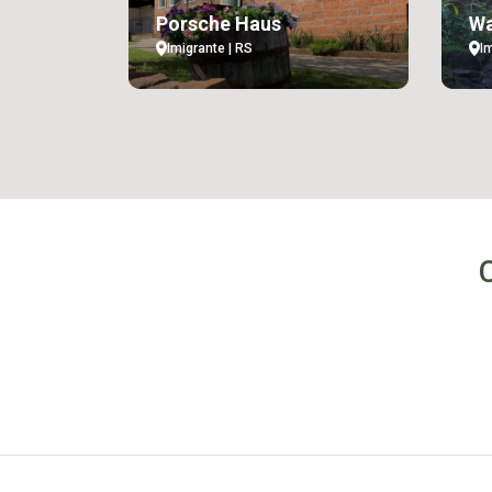
Porsche Haus
Wa
Imigrante | RS
I