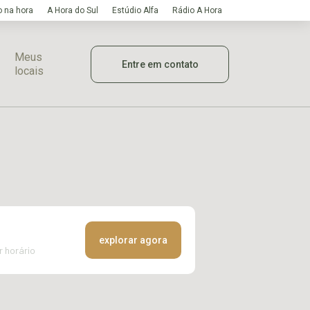
 na hora
A Hora do Sul
Estúdio Alfa
Rádio A Hora
Meus
Entre em contato
locais
explorar agora