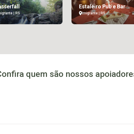
sserfall
Estaleiro Pub e Bar
migrante | RS
Imigrante | RS
Confira quem são nossos apoiadore