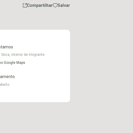
Compartilhar
Salvar
stamos
 Seca, interior de Imigrante
 no Google Maps
namento
aberto