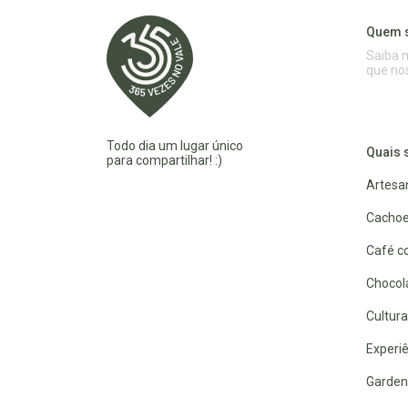
Quem 
Saiba 
que no
Todo dia um lugar único
Quais 
para compartilhar! :)
Artesa
Cachoe
Café co
Chocola
Cultura
Experiê
Garden