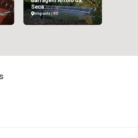
Barragem Arroio da
Seca
Imigrante | RS
s