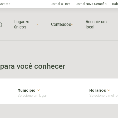
Contato
Jornal A Hora
Jornal Nova Geração
Tudo
Lugares
Anuncie um
Conteúdos
únicos
local
para você conhecer
Município
Horários