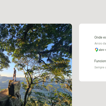
Onde e
Arroio da
abrir
Funcio
Sempre 