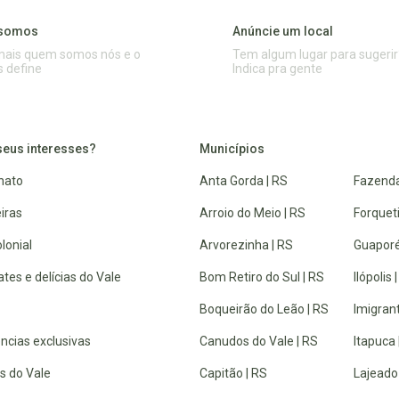
somos
Anúncie um local
mais quem somos nós e o
Tem algum lugar para sugerir
s define
Indica pra gente
seus interesses?
Municípios
nato
Anta Gorda | RS
Fazenda
iras
Arroio do Meio | RS
Forquet
lonial
Arvorezinha | RS
Guaporé
tes e delícias do Vale
Bom Retiro do Sul | RS
Ilópolis 
Boqueirão do Leão | RS
Imigrant
ncias exclusivas
Canudos do Vale | RS
Itapuca 
s do Vale
Capitão | RS
Lajeado