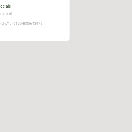
ociais
rohotel
le.php?id=61554835642979