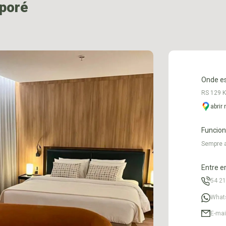
poré
Onde e
RS 129 K
abrir
Funcio
Sempre 
Entre e
54 2
What
E-mai