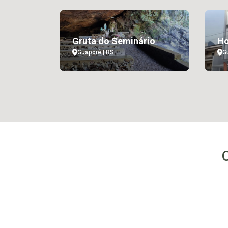
Gruta do Seminário
Ho
Guaporé | RS
G