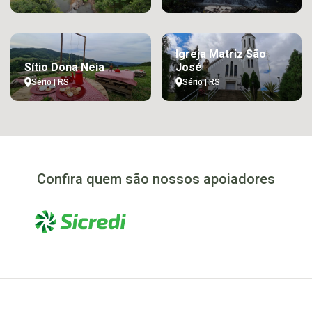
Igreja Matriz São
Sítio Dona Neia
José
Sério | RS
Sério | RS
Confira quem são nossos apoiadores