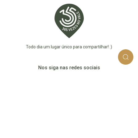
Todo dia um lugar único para compartilhar! :)
Nos siga nas redes sociais
365_vezes_no_vale
365vezesnovaledotaquari
@365vezesnovale5
@365vezesnovale