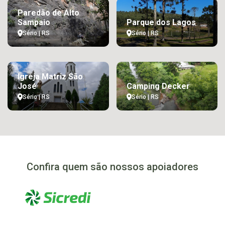
Paredão de Alto
Sampaio
Parque dos Lagos
Sério | RS
Sério | RS
Igreja Matriz São
José
Camping Decker
Sério | RS
Sério | RS
Confira quem são nossos apoiadores