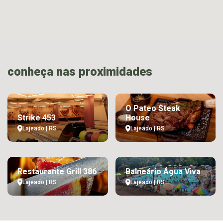
conheça nas proximidades
O Pateo Steak
Strike 453
House
Lajeado | RS
Lajeado | RS
Restaurante Grill 386
Balneário Água Viva
Lajeado | RS
Lajeado | RS