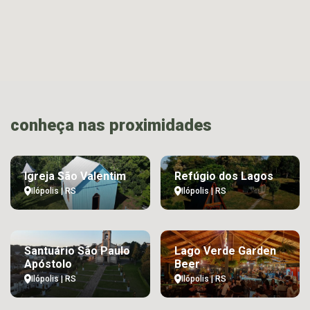
conheça nas proximidades
Igreja São Valentim
Refúgio dos Lagos
Ilópolis | RS
Ilópolis | RS
Santuário São Paulo
Lago Verde Garden
Apóstolo
Beer
Ilópolis | RS
Ilópolis | RS