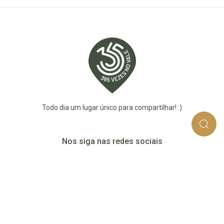
Todo dia um lugar único para compartilhar! :)
Nos siga nas redes sociais
365_vezes_no_vale
365vezesnovaledotaquari
@365vezesnovale5
@365vezesnovale