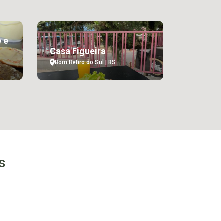
 e
Casa Figueira
Bom Retiro do Sul | RS
s