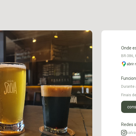
Onde e
BR-386, 
abrir
Funcio
Durante
Finais 
cons
Redes s
salva