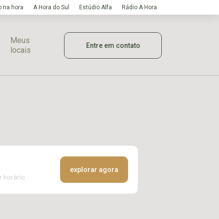
 na hora
A Hora do Sul
Estúdio Alfa
Rádio A Hora
Meus
Entre em contato
locais
explorar agora