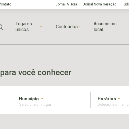
Contato
Jornal A Hora
Jornal Nova Geração
Tudo
Lugares
Anuncie um
Conteúdos
únicos
local
para você conhecer
Município
Horários