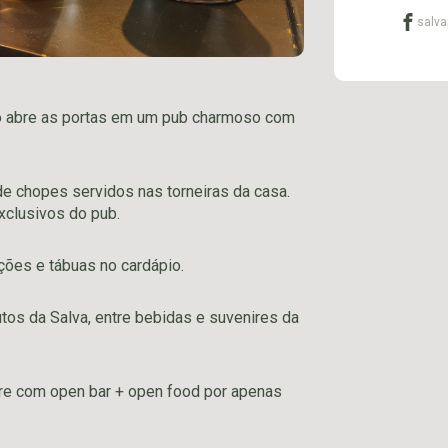
salva
do abre as portas em um pub charmoso com
de chopes servidos nas torneiras da casa.
xclusivos do pub.
ções e tábuas no cardápio.
utos da Salva, entre bebidas e suvenires da
bre com open bar + open food por apenas