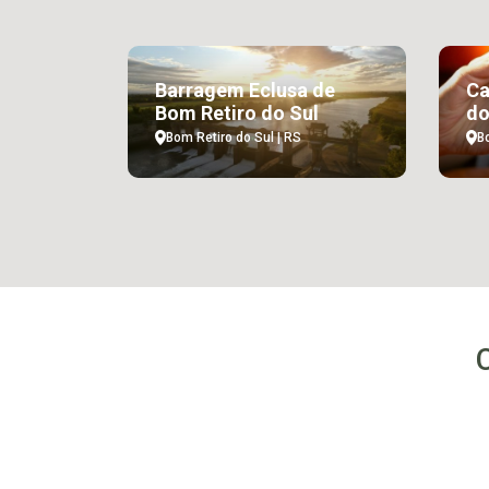
Barragem Eclusa de
Ca
Bom Retiro do Sul
do
Bom Retiro do Sul | RS
B