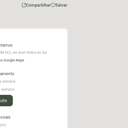
Compartilhar
Salvar
stamos
KM 362, em Bom Retiro do Sul
 no Google Maps
namento
 a semana
de semana
ulte
ociais
pub/