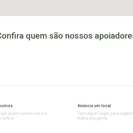
Confira quem são nossos apoiadore
somos
Anúncie um local
mais quem somos nós e o
Tem algum lugar para sugerir
s define
Indica pra gente