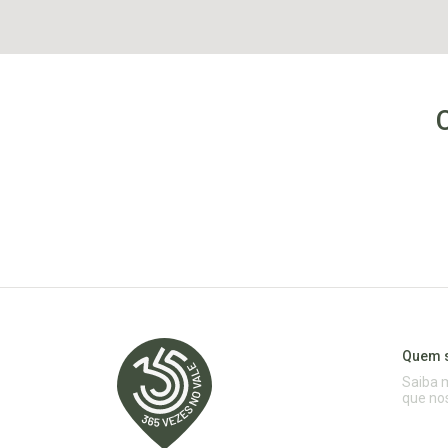
Quem 
Saiba 
que no