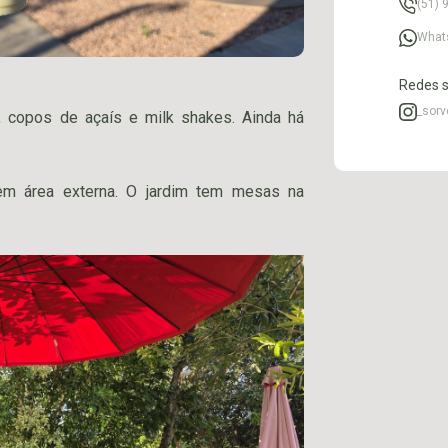
(51) 
What
Redes s
_sorv
e, copos de açaís e
milk shakes
. Ainda há
em área externa. O jardim tem mesas na