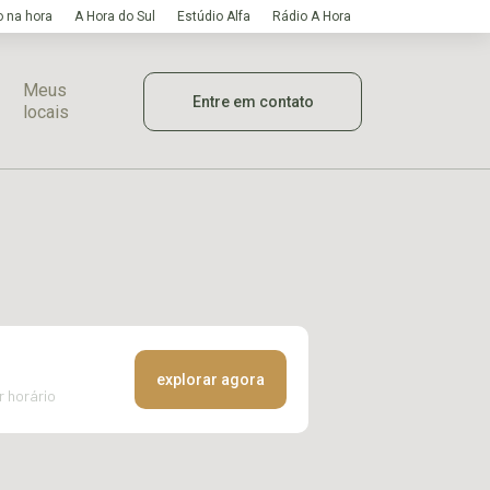
 na hora
A Hora do Sul
Estúdio Alfa
Rádio A Hora
Meus
Entre em contato
locais
explorar agora