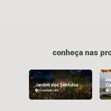
conheça nas pr
Am
Jardim dos Sentidos
Ca
Encantado | RS
E