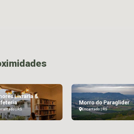
oximidades
ores Livraria &
feteria
Morro do Paraglider
ncantado | RS
Encantado | RS