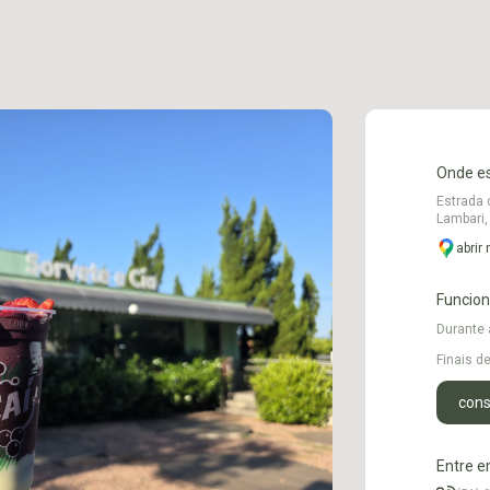
Onde e
Estrada 
Lambari,
abrir
Funcio
Durante
Finais 
cons
Entre e