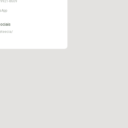
99921-8609
sApp
ociais
eteecia/