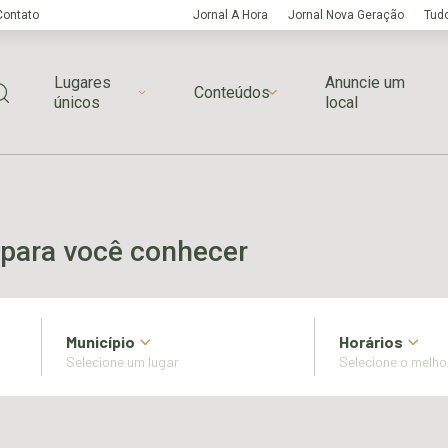
Contato
Jornal A Hora
Jornal Nova Geração
Tudo
Lugares
Anuncie um
Conteúdos
únicos
local
para você conhecer
Município
Horários