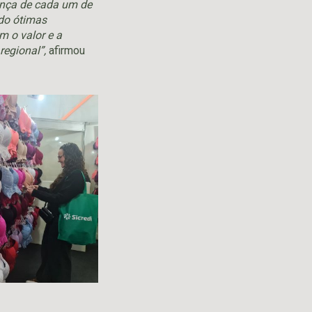
ença de cada um de
ado ótimas
m o valor e a
regional”,
afirmou