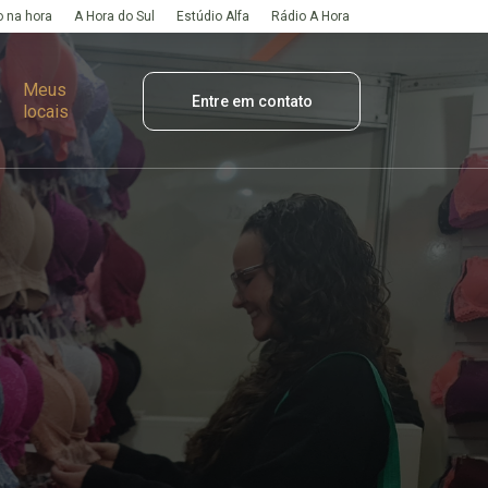
 na hora
A Hora do Sul
Estúdio Alfa
Rádio A Hora
Meus
Entre em contato
locais