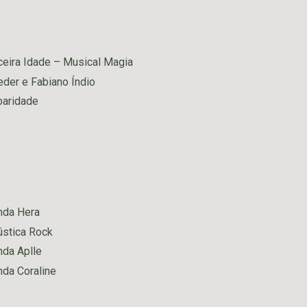
ceira Idade – Musical Magia
eder e Fabiano Índio
baridade
nda Hera
stica Rock
da Aplle
da Coraline