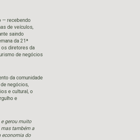
ão — recebendo
as de veículos,
ante saindo
semana da 21ª
 os diretores da
turismo de negócios
mento da comunidade
 de negócios,
s e cultural, o
rgulho e
 e gerou muito
s, mas também a
 a economia do