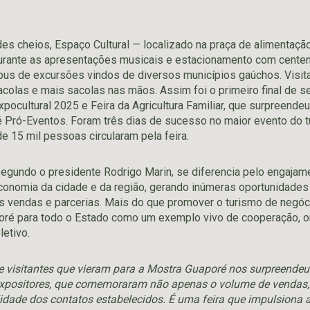
es cheios, Espaço Cultural — localizado na praça de alimentaç
urante as apresentações musicais e estacionamento com centen
ibus de excursões vindos de diversos municípios gaúchos. Visit
acolas e mais sacolas nas mãos. Assim foi o primeiro final de 
pocultural 2025 e Feira da Agricultura Familiar, que surpreendeu
 Pró-Eventos. Foram três dias de sucesso no maior evento do 
e 15 mil pessoas circularam pela feira.
egundo o presidente Rodrigo Marin, se diferencia pelo engaja
conomia da cidade e da região, gerando inúmeras oportunidades
as vendas e parcerias. Mais do que promover o turismo de negócio
oré para todo o Estado como um exemplo vivo de cooperação, o
etivo.
 visitantes que vieram para a Mostra Guaporé nos surpreendeu
expositores, que comemoraram não apenas o volume de venda
idade dos contatos estabelecidos. É uma feira que impulsiona