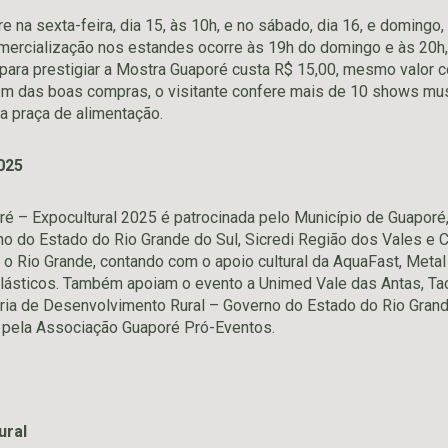
re na sexta-feira, dia 15, às 10h, e no sábado, dia 16, e domingo, 
ercialização nos estandes ocorre às 19h do domingo e às 20h, 
para prestigiar a Mostra Guaporé custa R$ 15,00, mesmo valor c
ém das boas compras, o visitante confere mais de 10 shows mu
 na praça de alimentação.
025
é – Expocultural 2025 é patrocinada pelo Município de Guaporé, 
o do Estado do Rio Grande do Sul, Sicredi Região dos Vales e
o Rio Grande, contando com o apoio cultural da AquaFast, Metal
Plásticos. Também apoiam o evento a Unimed Vale das Antas, Ta
ria de Desenvolvimento Rural – Governo do Estado do Rio Grand
a pela Associação Guaporé Pró-Eventos.
ural