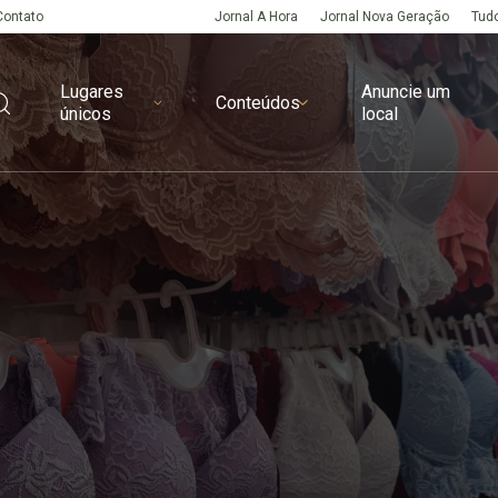
Contato
Jornal A Hora
Jornal Nova Geração
Tudo
Lugares
Anuncie um
Conteúdos
únicos
local