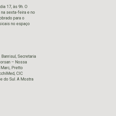
dia 17, às 9h. O
na sexta-feira e no
obrado para o
sicais no espaço
Banrisul, Secretaria
 Corsan – Nossa
 Marc, Pretto
cchiMed, CIC
e do Sul. A Mostra