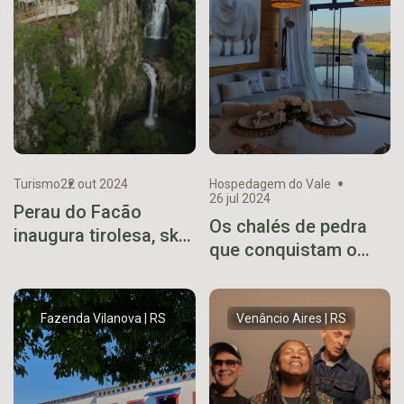
Turismo
22 out 2024
Hospedagem do Vale
26 jul 2024
Perau do Facão
Os chalés de pedra
inaugura tirolesa, sky
que conquistam o
bike, torre de
Vale
observação e ponte
pênsil
Fazenda Vilanova | RS
Venâncio Aires | RS