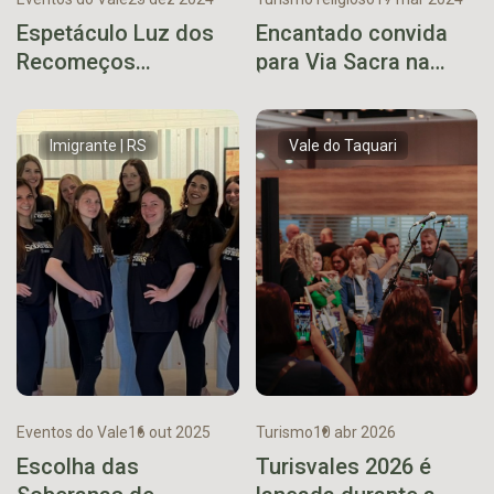
Espetáculo Luz dos
Encantado convida
Recomeços
para Via Sacra na
emociona público no
Sexta-Feira Santa
Natal de Muçum
Imigrante | RS
Vale do Taquari
Eventos do Vale
16 out 2025
Turismo
10 abr 2026
Escolha das
Turisvales 2026 é