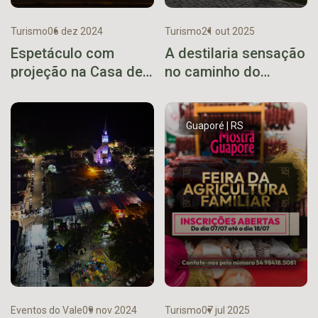
Turismo
06 dez 2024
Turismo
21 out 2025
Espetáculo com
A destilaria sensação
projeção na Casa de
no caminho do
Cultura é novidade no
Viaduto 13
Natal de Lajeado
Guaporé | RS
Eventos do Vale
09 nov 2024
Turismo
07 jul 2025