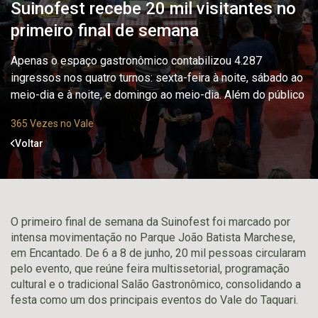
Suinofest recebe 20 mil visitantes no
primeiro final de semana
Apenas o espaço gastronômico contabilizou 4.287
ingressos nos quatro turnos: sexta-feira à noite, sábado ao
meio-dia e à noite, e domingo ao meio-dia. Além do público
365 Vezes no Vale
Voltar
O primeiro final de semana da Suinofest foi marcado por
intensa movimentação no Parque João Batista Marchese,
em Encantado. De 6 a 8 de junho, 20 mil pessoas circularam
pelo evento, que reúne feira multissetorial, programação
cultural e o tradicional Salão Gastronômico, consolidando a
festa como um dos principais eventos do Vale do Taquari.