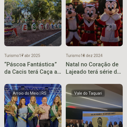
Turismo
17 abr 2025
Turismo
13 dez 2024
“Páscoa Fantástica”
Natal no Coração de
da Cacis terá Caça ao
Lajeado terá série de
Ninho e sorteio de
atrações gratuitas no
prêmios
fim de semana
Arroio do Meio | RS
Vale do Taquari