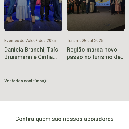
Eventos do Vale
01 dez 2025
Turismo
20 out 2025
Daniela Branchi, Taís
Região marca novo
Bruismann e Cintia
passo no turismo de
Ferreira formam a
natureza com o
nova corte de Arroio
lançamento do
do Meio
Caminhos do Vale do
Ver todos conteúdos
Taquari
Confira quem são nossos apoiadores