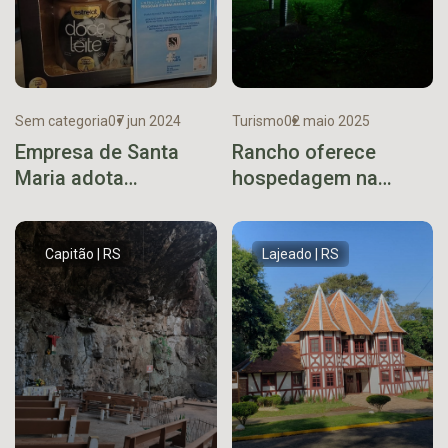
Sem categoria
07 jun 2024
Turismo
02 maio 2025
Empresa de Santa
Rancho oferece
Maria adota
hospedagem na
empreendimento do
subida do Morro da
Vale do Taquari
Carapuça
Capitão | RS
Lajeado | RS