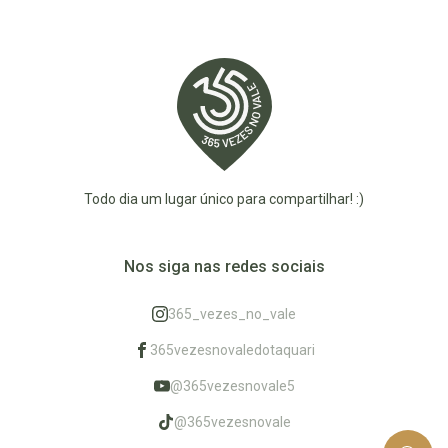
Todo dia um lugar único para compartilhar! :)
Nos siga nas redes sociais
365_vezes_no_vale
365vezesnovaledotaquari
@365vezesnovale5
@365vezesnovale