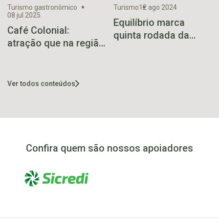
Turismo gastronômico
Turismo
12 ago 2024
08 jul 2025
Equilíbrio marca
Café Colonial:
quinta rodada da
atração que na região
Batalha dos Mirantes
conta com 15
empreendimentos
Ver todos conteúdos
Confira quem são nossos apoiadores