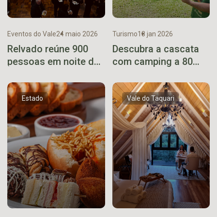
Eventos do Vale
24 maio 2026
Turismo
18 jan 2026
Relvado reúne 900
Descubra a cascata
pessoas em noite de
com camping a 80
tradição no Filó
metros da ERS 129
Italiano
Estado
Vale do Taquari