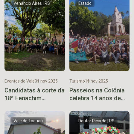
Venâncio Aires | RS
Estado
Eventos do Vale
01 nov 2025
Turismo
13 nov 2025
Candidatas à corte da
Passeios na Colônia
18ª Fenachim
celebra 14 anos de
realizam carreata
histórias, caminhadas
pelo Centro de
e conexões com o
Venâncio Aires
interior gaúcho
Vale do Taquari
Doutor Ricardo | RS