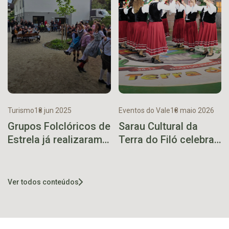
Turismo
18 jun 2025
Eventos do Vale
18 maio 2026
Grupos Folclóricos de
Sarau Cultural da
Estrela já realizaram
Terra do Filó celebra
sete apresentações
as raízes italianas
na turnê pela Europa
com uma noite de
tradição e emoção
Ver todos conteúdos