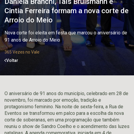
Daniela Branchi, Taís Bruismann e
Cintia Ferreira formam a nova corte de
Arroio do Meio
Nova corte foi eleita em festa que marcou o aniversário de
91 anos de Arroio do Meio
365 Vezes no Vale
Voltar
O aniversário de 91 anos do município, celebrado em 28 de
novembro, foi marcado por emoção, tradição e
protagonismo feminino. Na noite de sexta-feira, a Rua de
Eventos se transformou em palco para a escolha da nova
corte de soberanas, em uma programação que também
reuniu o show de Sandro Coelho e o acendimento das luzes
natalinas. A agenda comemorativa, iniciada em 4 de