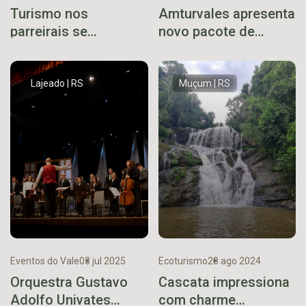
Turismo nos
Amturvales apresenta
parreirais se
novo pacote de
desenvolve no Vale
benefício
do Taquari
Lajeado | RS
Muçum | RS
Eventos do Vale
03 jul 2025
Ecoturismo
28 ago 2024
Orquestra Gustavo
Cascata impressiona
Adolfo Univates
com charme