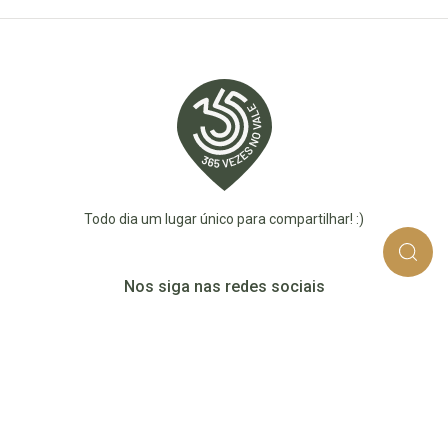
Todo dia um lugar único para compartilhar! :)
Nos siga nas redes sociais
365_vezes_no_vale
365vezesnovaledotaquari
@365vezesnovale5
@365vezesnovale