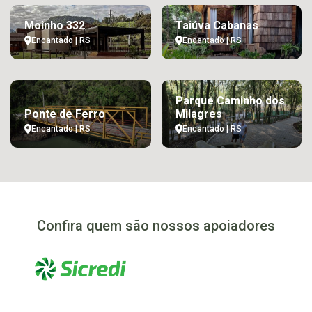
Moinho 332
Taiúva Cabanas
Encantado | RS
Encantado | RS
Parque Caminho dos
Ponte de Ferro
Milagres
Encantado | RS
Encantado | RS
Confira quem são nossos apoiadores