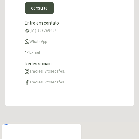
consulte
Entre em contato
(51) 998769699
WhatsApp
E-mail
Redes sociais
amoreslivrosecafes/
amoreslivrosecafes