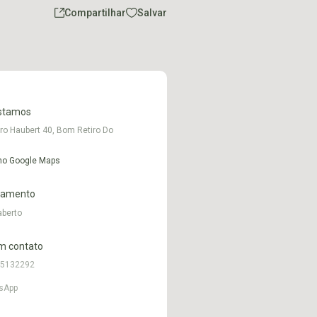
Compartilhar
Salvar
stamos
ro Haubert 40, Bom Retiro Do
 no Google Maps
namento
aberto
m contato
95132292
sApp