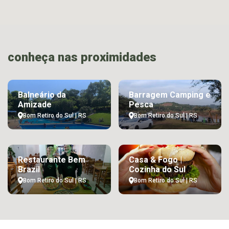
conheça nas proximidades
Balneário da
Barragem Camping e
Amizade
Pesca
Bom Retiro do Sul | RS
Bom Retiro do Sul | RS
Restaurante Bem
Casa & Fogo |
Brazil
Cozinha do Sul
Bom Retiro do Sul | RS
Bom Retiro do Sul | RS