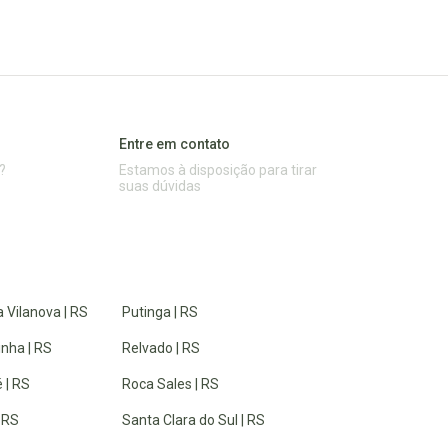
Entre em contato
?
Estamos à disposição para tirar
suas dúvidas
 Vilanova | RS
Putinga | RS
inha | RS
Relvado | RS
 | RS
Roca Sales | RS
| RS
Santa Clara do Sul | RS