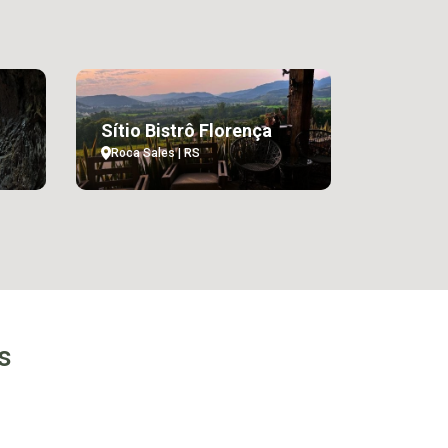
Sítio Bistrô Florença
Roca Sales | RS
s