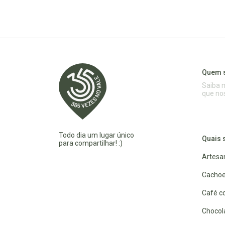
Quem 
Saiba 
que no
Todo dia um lugar único
Quais 
para compartilhar! :)
Artesa
Cachoe
Café co
Chocola