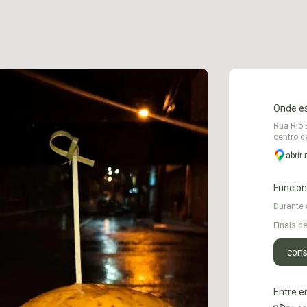
Onde e
Rua Rio 
centro d
abrir
Funcio
Durante
Finais 
cons
Entre e