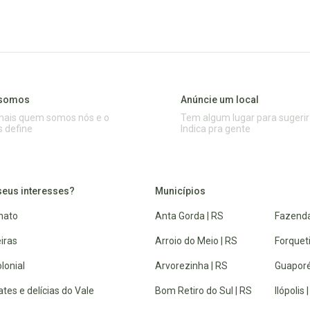
somos
Anúncie um local
mais quem somos nós e o
Tem algum lugar para sugerir
s define
Indica pra gente
seus interesses?
Municípios
nato
Anta Gorda | RS
Fazenda
iras
Arroio do Meio | RS
Forquet
lonial
Arvorezinha | RS
Guaporé
tes e delícias do Vale
Bom Retiro do Sul | RS
Ilópolis 