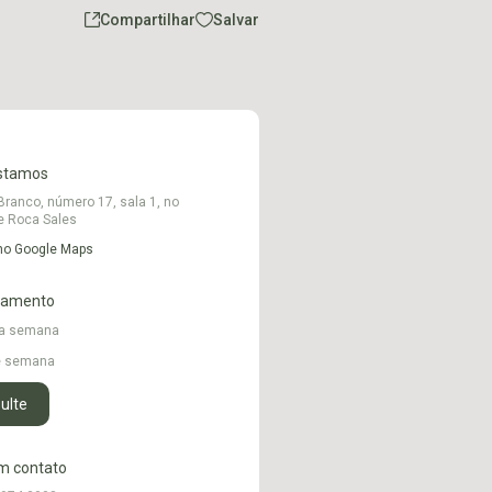
Compartilhar
Salvar
stamos
Branco, número 17, sala 1, no
e Roca Sales
 no Google Maps
namento
 a semana
de semana
ulte
m contato