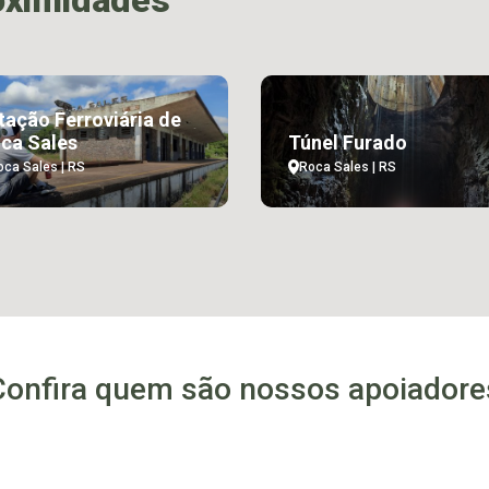
oximidades
tação Ferroviária de
ca Sales
Túnel Furado
oca Sales | RS
Roca Sales | RS
Confira quem são nossos apoiadore