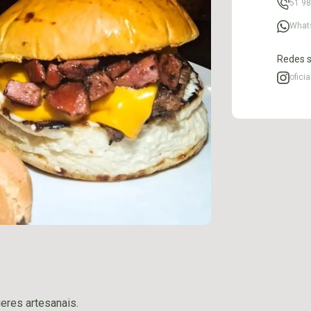
51 9
What
Redes s
ofici
eres artesanais.