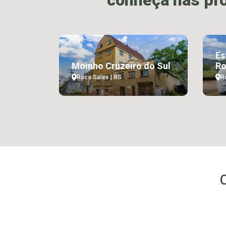
conheça nas pr
Es
Moinho Cruzeiro do Sul
Ro
Roca Sales | RS
R