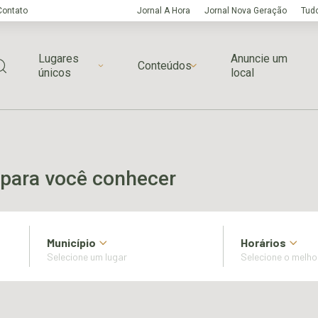
Contato
Jornal A Hora
Jornal Nova Geração
Tudo
Lugares
Anuncie um
Conteúdos
únicos
local
para você conhecer
Município
Horários