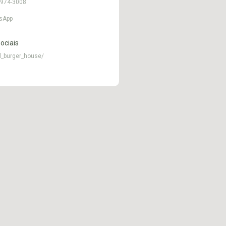
8974-3008
sApp
ociais
al_burger_house/