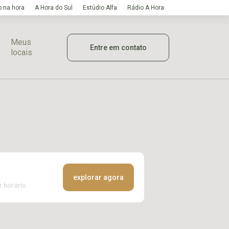
 na hora
A Hora do Sul
Estúdio Alfa
Rádio A Hora
Meus
Entre em contato
locais
explorar agora