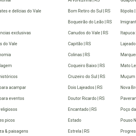
tes e delícias do Vale
Bom Retiro do Sul | RS
Ilópolis 
Boqueirão do Leão | RS
Imigrant
ncias exclusivas
Canudos do Vale | RS
Itapuca 
s do Vale
Capitão | RS
Lajeado
nomia
Colinas | RS
Marques
dagem
Coqueiro Baixo | RS
Mato Lei
históricos
Cruzeiro do Sul | RS
Muçum 
 para acampar
Dois Lajeados | RS
Nova Br
 para eventos
Doutor Ricardo | RS
Paveram
religiosos
Encantado | RS
Poço da
es picos
Estado
Pouso N
za & paisagens
Estrela | RS
Progres