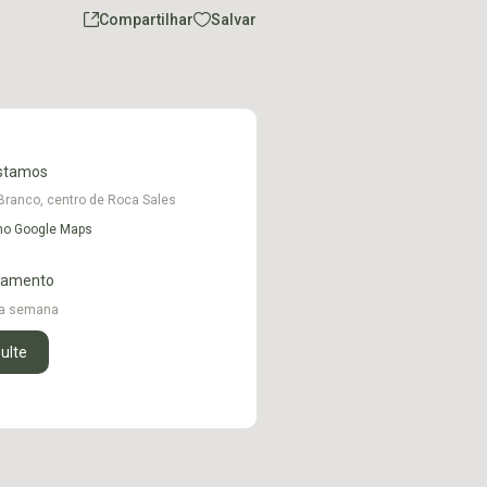
Compartilhar
Salvar
stamos
Branco, centro de Roca Sales
 no Google Maps
namento
 a semana
ulte