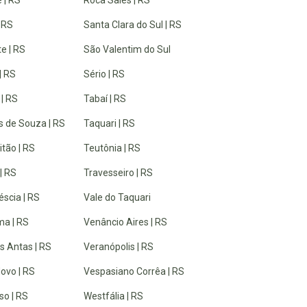
| RS
Santa Clara do Sul | RS
e | RS
São Valentim do Sul
| RS
Sério | RS
 | RS
Tabaí | RS
 de Souza | RS
Taquari | RS
tão | RS
Teutônia | RS
| RS
Travesseiro | RS
éscia | RS
Vale do Taquari
a | RS
Venâncio Aires | RS
s Antas | RS
Veranópolis | RS
ovo | RS
Vespasiano Corrêa | RS
so | RS
Westfália | RS