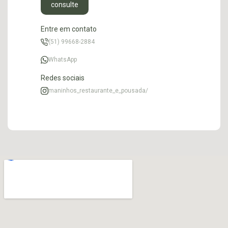
consulte
Entre em contato
(51) 99668-2884
WhatsApp
Redes sociais
maninhos_restaurante_e_pousada/