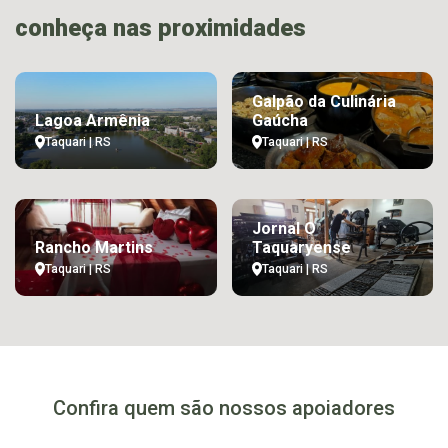
conheça nas proximidades
Galpão da Culinária
Lagoa Armênia
Gaúcha
Taquari | RS
Taquari | RS
Jornal O
Rancho Martins
Taquaryense
Taquari | RS
Taquari | RS
Confira quem são nossos apoiadores