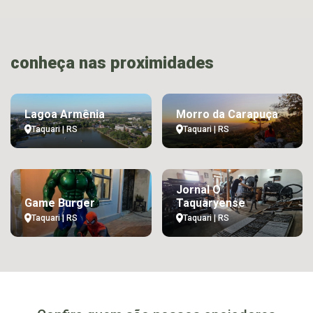
conheça nas proximidades
Lagoa Armênia
Morro da Carapuça
Taquari | RS
Taquari | RS
Jornal O
Game Burger
Taquaryense
Taquari | RS
Taquari | RS