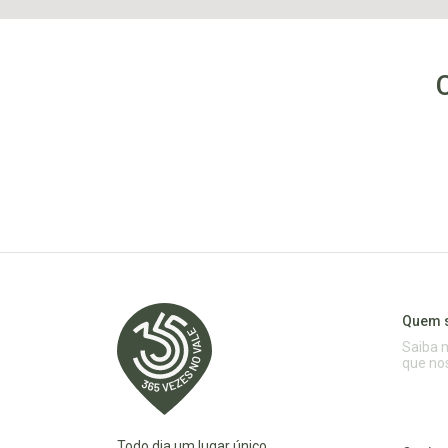
Quem 
Saiba 
que no
Todo dia um lugar único