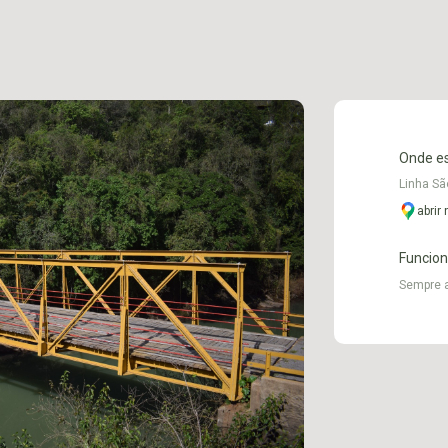
Onde e
Linha S
abrir
Funcio
Sempre 