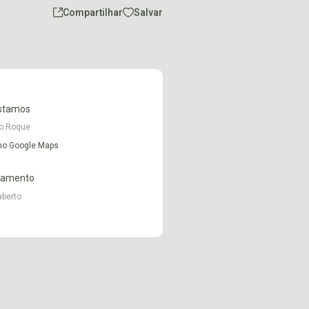
Compartilhar
Salvar
stamos
ão Roque
 no Google Maps
namento
aberto