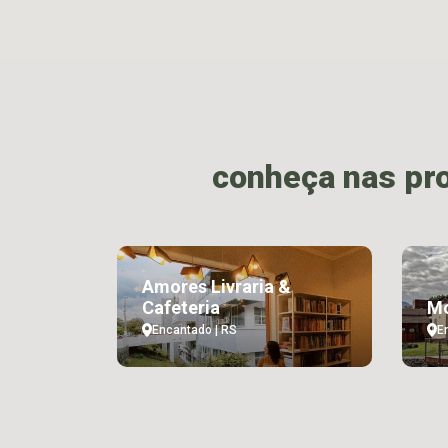
conheça nas pr
Amores Livraria &
Cafeteria
Mo
Encantado | RS
E