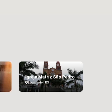
Igreja Matriz São Pedro
Encantado | RS