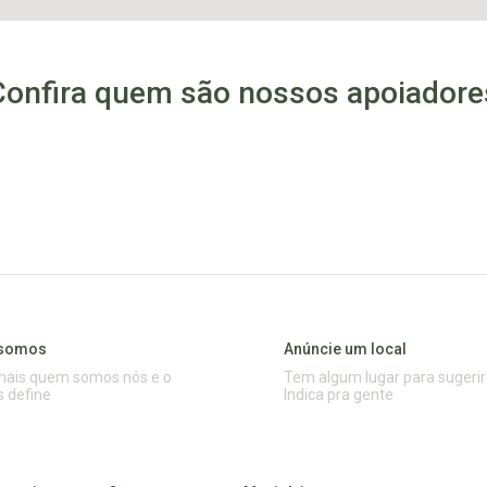
Confira quem são nossos apoiadore
somos
Anúncie um local
mais quem somos nós e o
Tem algum lugar para sugerir
s define
Indica pra gente