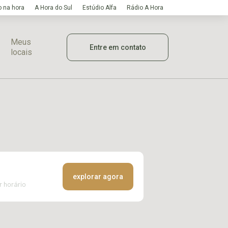
 na hora
A Hora do Sul
Estúdio Alfa
Rádio A Hora
Meus
Entre em contato
locais
explorar agora