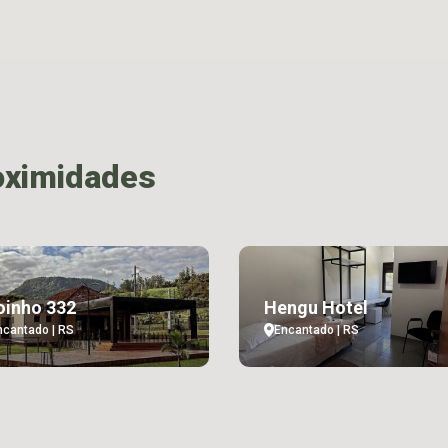
oximidades
inho 332
Hengu Hotel
ncantado | RS
Encantado | RS