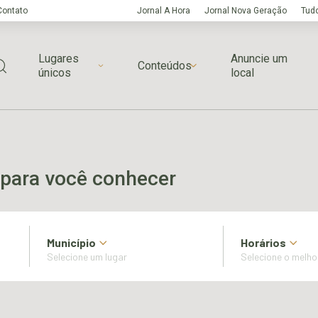
Contato
Jornal A Hora
Jornal Nova Geração
Tudo
Lugares
Anuncie um
Conteúdos
únicos
local
para você conhecer
Município
Horários