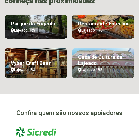
conheça nas proximidades
Parque do Engenho
Restaurante Emertini
Lajeado | RS
Lajeado | RS
Casa de Cultura de
Vyber Craft Beer
Lajeado
Lajeado | RS
Lajeado | RS
Confira quem são nossos apoiadores