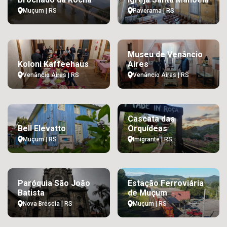
Muçum | RS
Paverama | RS
Museu de Venâncio
Koloni Kaffeehaus
Aires
Venâncio Aires | RS
Venâncio Aires | RS
Cascata das
Bell Elevatto
Orquídeas
Muçum | RS
Imigrante | RS
Paróquia São João
Estação Ferroviária
Batista
de Muçum
Nova Bréscia | RS
Muçum | RS