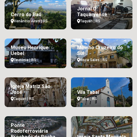
Jornal O
Cerro do Baú
Taquaryense
Venâncio Aires | RS
Taquari | RS
Museu Henrique
Moinho Cruzeiro do
Üebel
Sul
Teutônia | RS
Roca Sales | RS
Igreja Matriz São
José
Vila Tabaí
Taquari | RS
Tabaí | RS
Ponte
Rodoferroviária
Brochado da Rocha
Igreja Santa Manoela