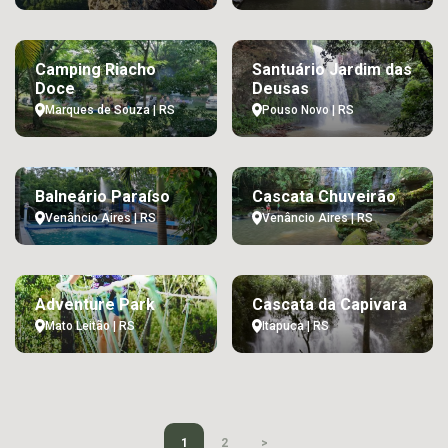
Camping Riacho
Santuário Jardim das
Doce
Deusas
Marques de Souza | RS
Pouso Novo | RS
Balneário Paraíso
Cascata Chuveirão
Venâncio Aires | RS
Venâncio Aires | RS
Adventure Park
Cascata da Capivara
Mato Leitão | RS
Itapuca | RS
1
2