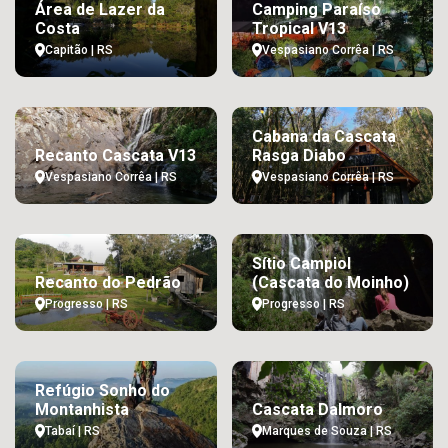
Área de Lazer da
Camping Paraíso
Costa
Tropical V13
Capitão | RS
Vespasiano Corrêa | RS
Cabana da Cascata
Recanto Cascata V13
Rasga Diabo
Vespasiano Corrêa | RS
Vespasiano Corrêa | RS
Sítio Campiol
Recanto do Pedrão
(Cascata do Moinho)
Progresso | RS
Progresso | RS
Refúgio Sonho do
Montanhista
Cascata Dalmoro
Tabaí | RS
Marques de Souza | RS