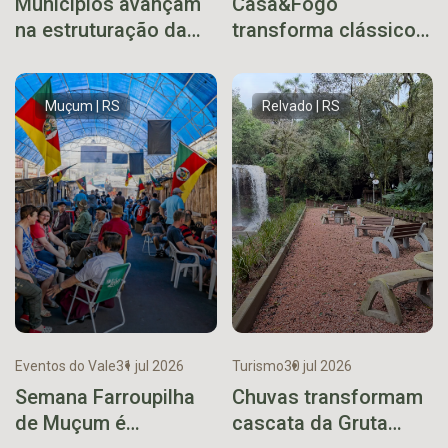
Municípios avançam
Casa&Fogo
na estruturação da
transforma clássico
Rota dos Açores em
uruguaio em xis
reunião técnica
gaúcho
Muçum | RS
Relvado | RS
Eventos do Vale
31 jul 2026
Turismo
30 jul 2026
Semana Farroupilha
Chuvas transformam
de Muçum é
cascata da Gruta