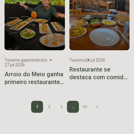
Turismo gastronômico
Turismo
24 jul 2026
27 jul 2026
Restaurante se
Arroio do Meio ganha
destaca com comida
primeiro restaurante
caseira no caminho
especializado em
do Viaduto 13
sushi
1
2
3
…
62