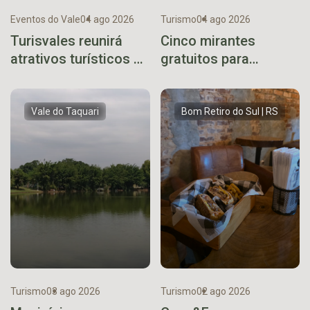
Eventos do Vale
04 ago 2026
Turismo
04 ago 2026
Turisvales reunirá
Cinco mirantes
atrativos turísticos de
gratuitos para
diferentes regiões do
descobrir no Vale do
Rio Grande do Sul
Taquari
Vale do Taquari
Bom Retiro do Sul | RS
Turismo
03 ago 2026
Turismo
02 ago 2026