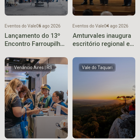
Eventos do Vale
05 ago 2026
Eventos do Vale
04 ago 2026
Lançamento do 13º
Amturvales inaugura
Encontro Farroupilha
escritório regional em
de Encantado ocorre
Arvorezinha
neste sábado
Venâncio Aires | RS
Vale do Taquari