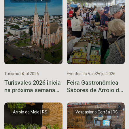
chimarrão do Brasil
Turismo
28 jul 2026
Eventos do Vale
27 jul 2026
Turisvales 2026 inicia
Feira Gastronômica
na próxima semana
Sabores de Arroio do
com feira de
Meio supera
negócios e seminário
expectativas e
para o trade turístico
encerra 7ª edição
Arroio do Meio | RS
Vespasiano Corrêa | RS
com sucesso de
público e vendas