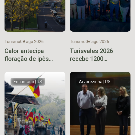
Turismo
09 ago 2026
Turismo
07 ago 2026
Calor antecipa
Turisvales 2026
floração de ipês
recebe 1200
amarelos na avenida
profissionais do trade
mais colorida de
turístico
Lajeado
Encantado | RS
Arvorezinha | RS